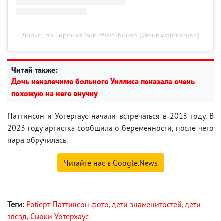
Допис, поширений Suki Waterhouse (@sukiwaterhouse)
Читай также:
Дочь неизлечимо больного Уиллиса показала очень
похожую на него внучку
Паттинсон и Уотергаус начали встречаться в 2018 году. В
2023 году артистка сообщила о беременности, после чего
пара обручилась.
Читайте нас в Google.News
Теги:
Роберт Паттинсон фото
,
дети знаменитостей
,
дети
звезд
,
Сьюки Уотерхаус