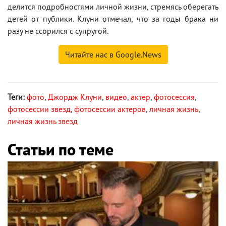
делится подробностями личной жизни, стремясь оберегать
детей от публики. Клуни отмечал, что за годы брака ни
разу не ссорился с супругой.
Читайте нас в Google.News
Теги:
фото
,
Джордж Клуни
,
видео
,
актер
,
фотосессия
,
фотосессии звезд
,
фотосессии актеров
,
личная жизнь
,
личная жизнь звезд
Статьи по теме