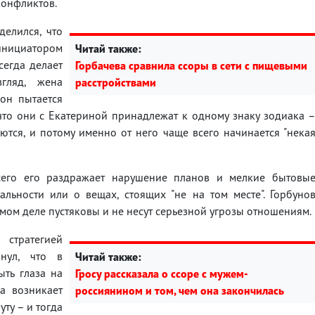
конфликтов.
делился, что
нициатором
Читай также:
сегда делает
Горбачева сравнила ссоры в сети c пищевыми
гляд, жена
расстройствами
 он пытается
 что они с Екатериной принадлежат к одному знаку зодиака 
тся, и потому именно от него чаще всего начинается "нека
сего его раздражает нарушение планов и мелкие бытовы
уальности или о вещах, стоящих "не на том месте". Горбуно
амом деле пустяковы и не несут серьезной угрозы отношениям.
стратегией
нул, что в
Читай также:
ыть глаза на
Гросу рассказала о ссоре с мужем-
да возникает
россиянином и том, чем она закончилась
ту – и тогда