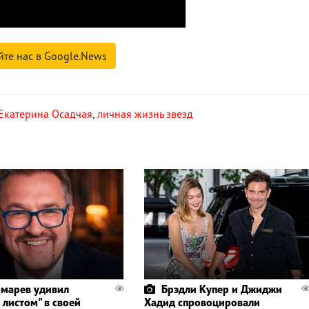
йте нас в Google.News
Екатерина Осадчая
,
личная жизнь звезд
марев удивил
Брэдли Купер и Джиджи
 листом" в своей
Хадид спровоцировали