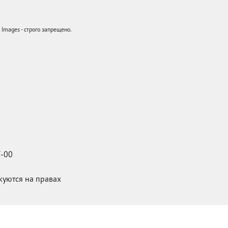
mages - строго запрещено.
7-00
икуются на правах