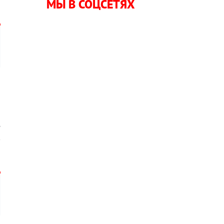
МЫ В СОЦСЕТЯХ
–
я
е
в