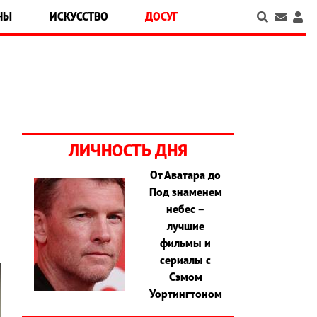
НЫ
ИСКУССТВО
ДОСУГ
ЛИЧНОСТЬ ДНЯ
От Аватара до
Под знаменем
й
небес –
лучшие
фильмы и
сериалы с
Сэмом
Уортингтоном