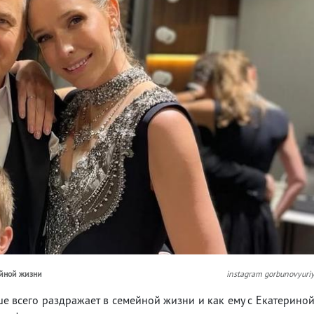
ейной жизни
instagram gorbunovyuri
ше всего раздражает в семейной жизни и как ему с Екатерино