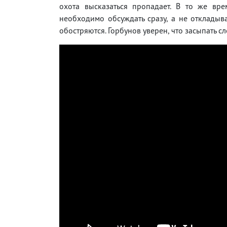
охота высказаться пропадает. В то же вр
необходимо обсуждать сразу, а не откладыва
обостряются. Горбунов уверен, что засыпать с