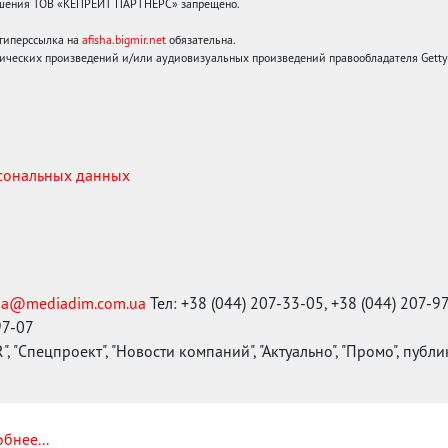
решения ТОВ «КЕПРЕЙТ ПАРТНЕРС» запрещено.
 гиперссылка на
afisha.bigmir.net
обязательна.
ических произведений и/или аудиовизуальных произведений правообладателя Getty I
рсональных данных
ma@mediadim.com.ua
Тел: +38 (044) 207-33-05, +38 (044) 207-9
97-07
, "Спецпроект", "Новости компаний", "Актуально", "Промо", публ
бнее...