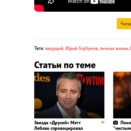
Чита
Теги:
ведущий
,
Юрий Горбунов
,
личная жизнь
,
Статьи по теме
Звезда «Друзей» Мэтт
Поно
Леблан спровоцировал
"чистым