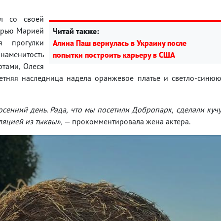
л со своей
ерью Марией
Читай также:
 прогулки
Алина Паш вернулась в Украину после
наменитость
попытки построить карьеру в США
тами, Олеся
летняя наследница надела оранжевое платье и светло-синю
сенний день. Рада, что мы посетили Добропарк, сделали куч
ляцией из тыквы»,
— прокомментировала жена актера.