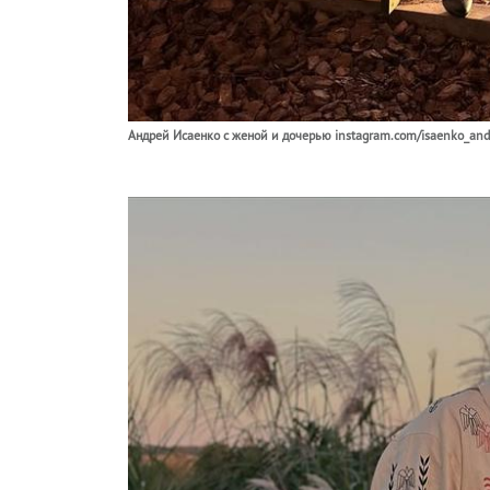
Андрей Исаенко с женой и дочерью instagram.com/isaenko_andr