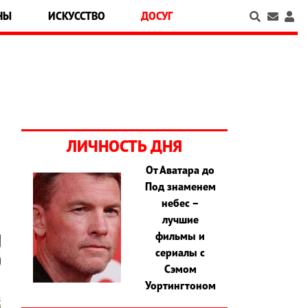
НЫ
ИСКУССТВО
ДОСУГ
ЛИЧНОСТЬ ДНЯ
От Аватара до
Под знаменем
небес –
лучшие
фильмы и
сериалы с
Сэмом
Уортингтоном