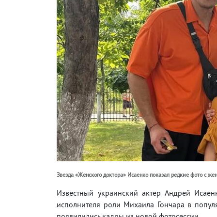
Звезда «Женского доктора» Исаенко показал редкие фото с же
Известный украинский актер Андрей Исаен
исполнителя роли Михаила Гончара в попул
появилились кадры из новой фотосессии.