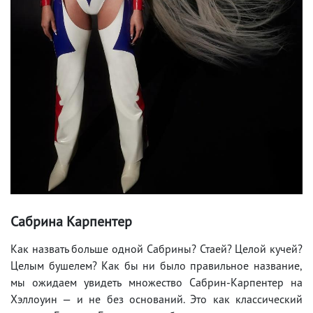
Сабрина Карпентер
Как назвать больше одной Сабрины? Стаей? Целой кучей?
Целым бушелем? Как бы ни было правильное название,
мы ожидаем увидеть множество Сабрин-Карпентер на
Хэллоуин — и не без оснований. Это как классический