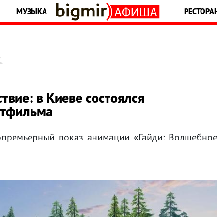
МУЗЫКА
РЕСТОРА
5
твие: в Киеве состоялся
ьтфильма
допремьерный показ анимации «Гайди: Волшебно