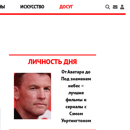
НЫ
ИСКУССТВО
ДОСУГ
ЛИЧНОСТЬ ДНЯ
От Аватара до
Под знаменем
е
небес –
лучшие
фильмы и
сериалы с
Сэмом
Уортингтоном