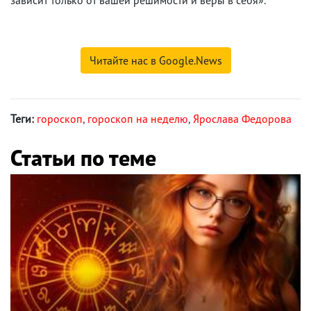
Читайте нас в Google.News
Теги:
гороскоп
,
гороскоп на неделю
,
Ярослава Федорова
Статьи по теме