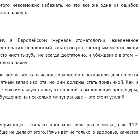
 этого невозможно избежать, но это всё же одна из ошибо
тно пахнуть.
му в Европейском журнале стоматологии, ежедневно
дотвратить неприятный запах изо рта, с которым многие люд
сто чистить зубы не всегда достаточно, и убеждение в этом 
плохо пахнут.
ак чистка языка и использование ополаскивателя для полост
иятный запах изо рта, но они должны стать привычкой. Как 
те максимальную пользу от простой в выполнении процедуры
обуждение на несколько минут раньше — это стоит усилий.
мериканцев стирают простыни лишь раз в месяц, ещё 11
е не делают этого. Речь идёт не только о здоровье, качеств