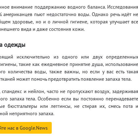
пенное внимание поддержанию водного баланса. Исследовани
% американцев пьют недостаточно воды. Однако речь идёт н
щем здоровье, но и о личной гигиене, которая улучшает вс
внешнего вида и даже состояния кожи.
а одежды
тоящий исключительно из одного или двух определенны
гигиены, такие как ежедневное принятие душа, использовани
го количества воды, также важны, но если у вас есть така
каней может помочь предотвратить появление запаха тела.
, спандекс и нейлон, часто не пропускают воздух, задержива
ого запаха тела. Особенно если вы постоянно перенадевает
е бюстгальтеры или леггинсы, не стирая их, смесь пота 
ной неприятного запаха.
йте нас в Google.News