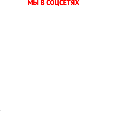
МЫ В СОЦСЕТЯХ
с
я
к
и
я
а
ю
т
,