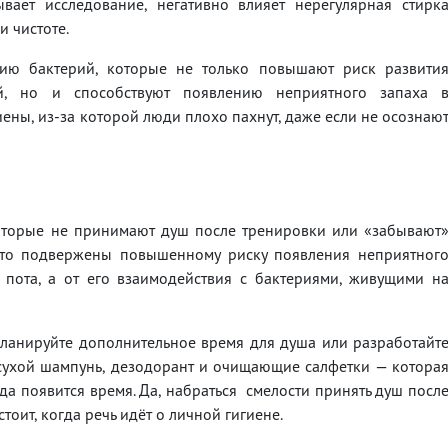
ывает исследование, негативно влияет нерегулярная стирк
и чистоте.
ию бактерий, которые не только повышают риск развити
й, но и способствуют появлению неприятного запаха 
ены, из-за которой люди плохо пахнут, даже если не осознаю
оторые не принимают душ после тренировки или «забывают
часто подвержены повышенному риску появления неприятног
 пота, а от его взаимодействия с бактериями, живущими н
апланируйте дополнительное время для душа или разработайт
 сухой шампунь, дезодорант и очищающие салфетки — котора
гда появится время. Да, набраться смелости принять душ посл
стоит, когда речь идёт о личной гигиене.