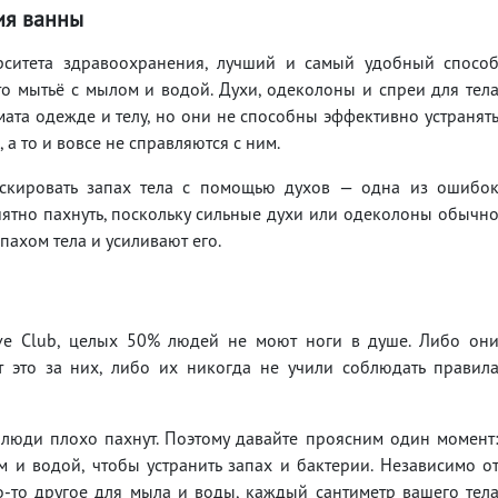
ия ванны
ситета здравоохранения, лучший и самый удобный спосо
это мытьё с мылом и водой. Духи, одеколоны и спреи для тел
та одежде и телу, но они не способны эффективно устранят
 а то и вовсе не справляются с ним.
скировать запах тела с помощью духов — одна из ошибо
ятно пахнуть, поскольку сильные духи или одеколоны обычн
ахом тела и усиливают его.
ave Club, целых 50% людей не моют ноги в душе. Либо он
т это за них, либо их никогда не учили соблюдать правил
 люди плохо пахнут. Поэтому давайте проясним один момент
м и водой, чтобы устранить запах и бактерии. Независимо о
то-то другое для мыла и воды, каждый сантиметр вашего тел