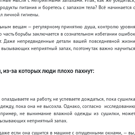
родукты питания и боретесь с запахом тела? Всё начинается 
л личной гигиены.
льным вещам — регулярному принятию душа, контролю уровн
о часть борьбы заключается в сознательном избегании ошибо
ут. Даже непредвиденные детали вашей повседневной жизн
 вызывающих неприятный запах, поэтому так важно научитьс
, из-за которых люди плохо пахнут:
 опаздываете на работу, не успеваете дождаться, пока сушилк
 одежду, пока она не высохла. Однако, согласно исследовани
например, не вынимание влажной одежды из сушилки, може
вызывающих неприятный запах.
 даже если она сушится в машине с опущенными окнами, — вы