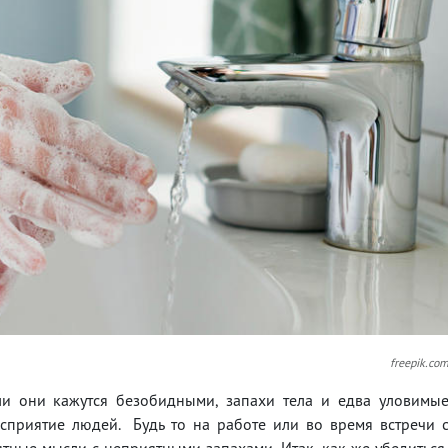
freepik.co
ли они кажутся безобидными, запахи тела и едва уловимы
сприятие людей. Будь то на работе или во время встречи 
ные мысли с неприятными запахами. Итак, как же убедиться