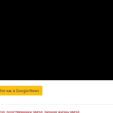
йте нас в Google.News
езд
,
родственники звезд
,
личная жизнь звезд