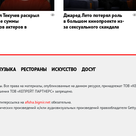
л Текучев раскрыл
Джаред Лето потерял роль
ые суммы
в большом кинопроекте из-
ов актеров в
за сексуального скандала
МУЗЫКА
РЕСТОРАНЫ
ИСКУССТВО
ДОСУГ
 Все права на материалы, опубликованные на данном ресурсе, принадлежат ТОВ «
решения ТОВ «КЕПРЕЙТ ПАРТНЕРС» запрещено.
 гиперссылка на
afisha.bigmir.net
обязательна.
ических произведений и/или аудиовизуальных произведений правообладателя Getty I