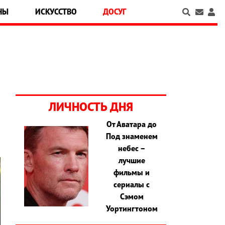
НЫ
ИСКУССТВО
ДОСУГ
ЛИЧНОСТЬ ДНЯ
От Аватара до
Под знаменем
небес –
лучшие
фильмы и
сериалы с
Сэмом
Уортингтоном