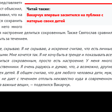
едставляет»
ст объяснил,
Читай также:
явил, что на
Вакарчук впервые засветился на публике с
ся сохранить
матерью своих детей
у него много
ся настроение делиться сокровенным. Также Святослав сравни
ть за течением.
ье, скрываю. Я не скрываю, а искренне считаю, что есть личны
и. Мне хочется так. Я не хочу быть в тренде и показывать все
иться сокровенным, просто есть настроение. У меня мног
твенники. Я очень радуюсь и думаю, что, а возможно, други
ех детей. В общем считаю, что для любого человека дети, муж
 не дает с течением отплыть неизвестно куда в современно
за важные вещи»,
— поделился Вакарчук.