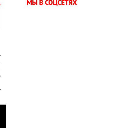
МЫ В СОЦСЕТЯХ
л
е
.
о
е
,
м