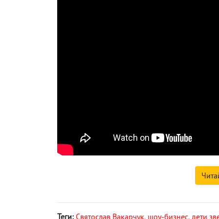
Чита
Теги:
Святослав Вакарчук
,
шоу-бизнес
,
дети зв