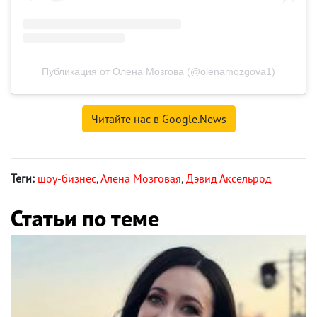
Публикация от Олена Мозгова (@olenamozgova1)
Читайте нас в Google.News
Теги:
шоу-бизнес
,
Алена Мозговая
,
Дэвид Аксельрод
Статьи по теме