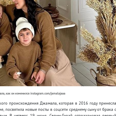
ла, как он изменился instagram.com/jamalajaaa
кого происхождения Джамала, которая в 2016 году принесл
е, посвятила новые посты в соцсети среднему сыну от брака 
ым. В четверг, 19 июня, Селим-Гирай отпраздновал первы