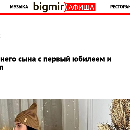
МУЗЫКА
РЕСТОРА
5
него сына с первый юбилеем и
я