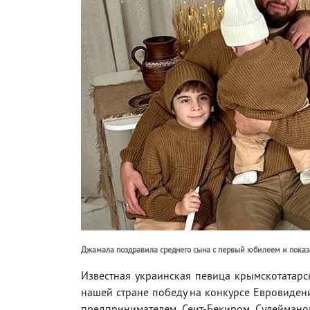
Джамала поздравила среднего сына с первый юбилеем и показа
Известная украинская певица крымскотатарс
нашей стране победу на конкурсе Евровидени
предпринимателем Сеит-Бекиром Сулейманов