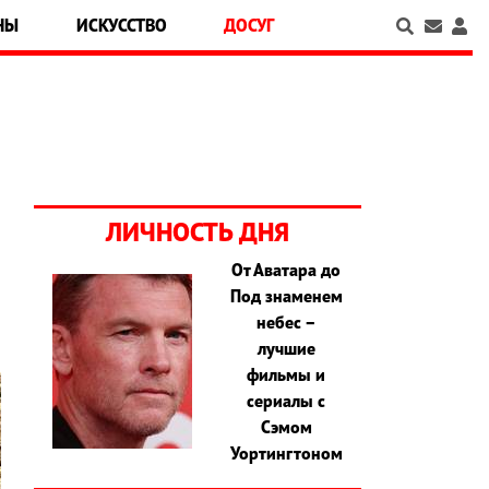
НЫ
ИСКУССТВО
ДОСУГ
ЛИЧНОСТЬ ДНЯ
От Аватара до
Под знаменем
небес –
лучшие
фильмы и
сериалы с
Сэмом
Уортингтоном