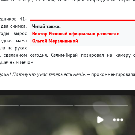
едников 41-
 два снимка,
Читай также:
годы вырос
Виктор Розовый официально развелся с
ездная мама
Ольгой Мерзликиной
ла на руках
 сделанном сегодня, Селим-Гирай позировал на камеру 
рушечным мечом.
дим! Потому что у нас теперь есть меч!»
, — прокомментировал