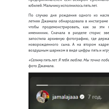
юбилей. Мальчику исполнилось пять лет.
По случаю дня рождения одного из насл
летняя Джамала обнародовала в инстаграме
чтобы продемонстрировать, как за эти 
именинник. Сначала в разделе сторис зв
запостила архивную фотографию, где держа
новорожденного сына. А на втором кадре,
воздушным шариком в виде цифры пять и иг
«Селиму пять лет. Я тебя люблю. Мы точно побе
фото Джамала.