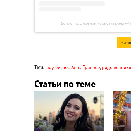
Допис, поширений користувачем @ann
Чита
Теги:
шоу-бизнес
,
Анна Тринчер
,
родственники
Статьи по теме