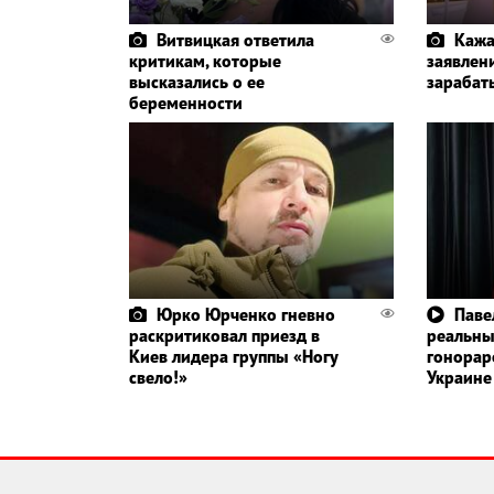
Витвицкая ответила
Кажа
критикам, которые
заявлени
высказались о ее
зарабат
беременности
Юрко Юрченко гневно
Паве
раскритиковал приезд в
реальн
Киев лидера группы «Ногу
гонорар
свело!»
Украине