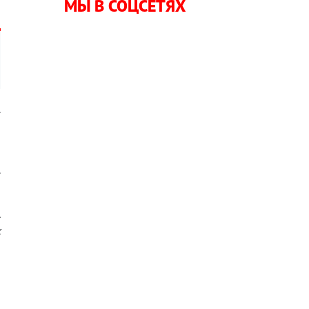
МЫ В СОЦСЕТЯХ
.
и
.
.
х