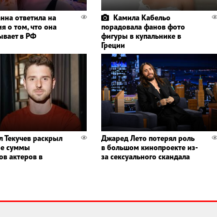
нна ответила на
Камила Кабельо
я о том, что она
порадовала фанов фото
ывает в РФ
фигуры в купальнике в
Греции
л Текучев раскрыл
Джаред Лето потерял роль
ые суммы
в большом кинопроекте из-
ов актеров в
за сексуального скандала