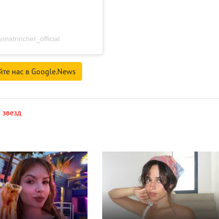
atrincher_official
йте нас в Google.News
 звезд