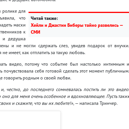
м ролике для
явила, что
Читай также:
надеть маски
Хейли и Джастин Биберы тайно развелись —
ственников к
СМИ
а и дедушка
ены и не могли сдержать слез, увидев подарок от внучки
е имеет, как отплатить за такую ​​любовь.
вать видео, потому что событие был настолько интимным 
ь почувствовала себя готовой сделать этот момент публичным
ще говорить родным о своей любви.
, честно, до последнего сомневалась постить ли это видео
о оно для меня очень особенное и вдохновляющее. Пусть таки
воих и скажите, что вы их любите!»
, — написала Тринчер.