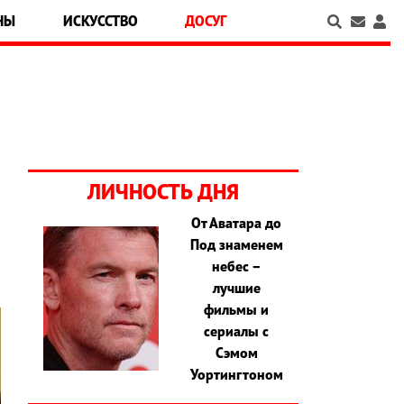
НЫ
ИСКУССТВО
ДОСУГ
ЛИЧНОСТЬ ДНЯ
От Аватара до
Под знаменем
небес –
лучшие
фильмы и
сериалы с
Сэмом
Уортингтоном