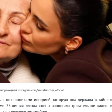
их реакцией instagram.com/annatrincher_official
ь с поклонниками историей, которую она держала в тайне 
ме 23-летняя звезда сцены запостила трогательное видео, 
ушке и дедушке автомобиль.