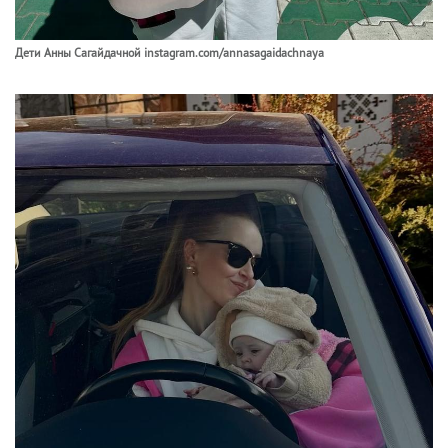
Дети Анны Сагайдачной instagram.com/annasagaidachnaya