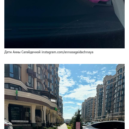
Дети Анны Сагайдачной instagram.com/annasagaidachnaya